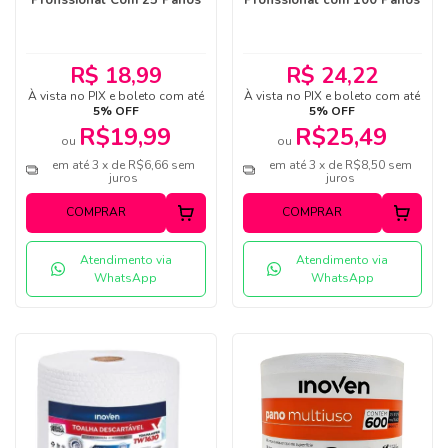
Profissional Com 25 Panos
Profissional com 100 Panos
R$ 18,99
R$ 24,22
À vista no PIX e boleto com até
À vista no PIX e boleto com até
5% OFF
5% OFF
R$19,99
R$25,49
ou
ou
em até 3 x de R$6,66 sem
em até 3 x de R$8,50 sem
juros
juros
COMPRAR
COMPRAR
Atendimento via
Atendimento via
WhatsApp
WhatsApp