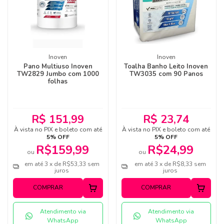
Inoven
Inoven
Pano Multiuso Inoven
Toalha Banho Leito Inoven
TW2829 Jumbo com 1000
TW3035 com 90 Panos
folhas
R$ 151,99
R$ 23,74
À vista no PIX e boleto com até
À vista no PIX e boleto com até
5% OFF
5% OFF
R$159,99
R$24,99
ou
ou
em até 3 x de R$53,33 sem
em até 3 x de R$8,33 sem
juros
juros
COMPRAR
COMPRAR
Atendimento via
Atendimento via
WhatsApp
WhatsApp