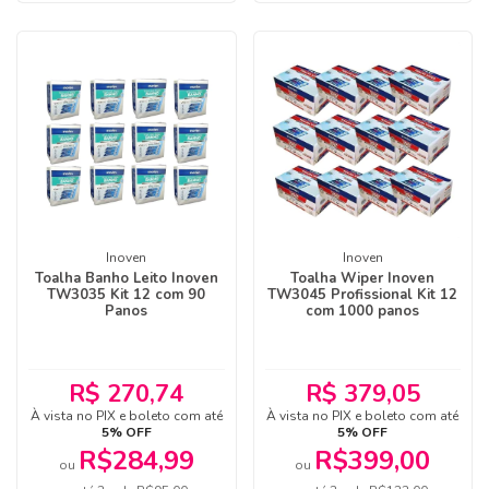
Inoven
Inoven
Toalha Banho Leito Inoven
Toalha Wiper Inoven
TW3035 Kit 12 com 90
TW3045 Profissional Kit 12
Panos
com 1000 panos
R$ 270,74
R$ 379,05
À vista no PIX e boleto com até
À vista no PIX e boleto com até
5% OFF
5% OFF
R$284,99
R$399,00
ou
ou