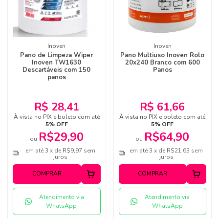
Inoven
Inoven
Pano de Limpeza Wiper
Pano Multiuso Inoven Rolo
Inoven TW1630
20x240 Branco com 600
Descartáveis com 150
Panos
panos
R$ 28,41
R$ 61,66
À vista no PIX e boleto com até
À vista no PIX e boleto com até
5% OFF
5% OFF
R$29,90
R$64,90
ou
ou
em até 3 x de R$9,97 sem
em até 3 x de R$21,63 sem
juros
juros
COMPRAR
COMPRAR
Atendimento via
Atendimento via
WhatsApp
WhatsApp